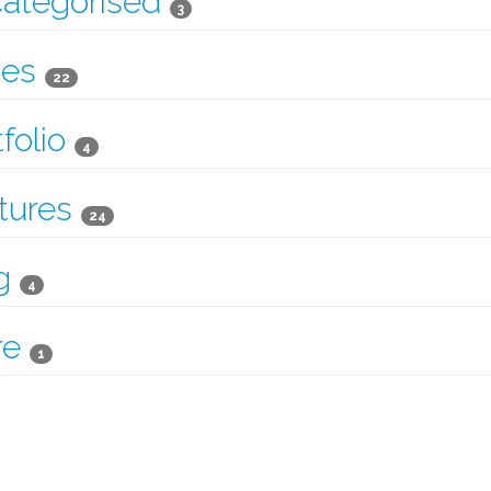
ategorised
3
es
22
folio
4
tures
24
g
4
re
1