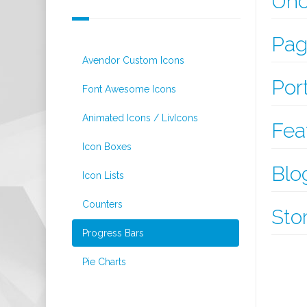
Unc
Pag
Avendor Custom Icons
Port
Font Awesome Icons
Animated Icons / LivIcons
Fea
Icon Boxes
Blo
Icon Lists
Counters
Sto
Progress Bars
Pie Charts