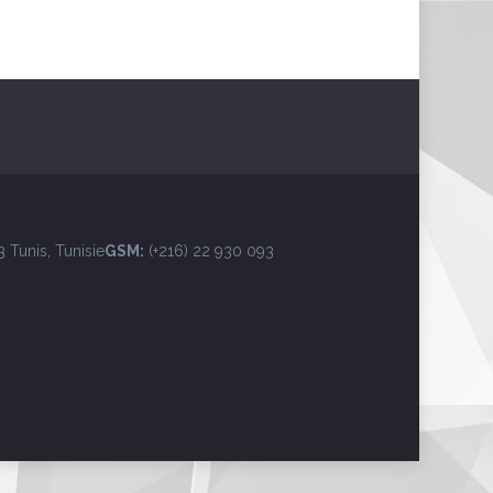
 Tunis, Tunisie
GSM:
(+216) 22 930 093