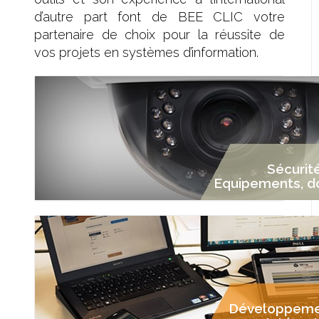
d’autre part font de BEE CLIC votre
partenaire de choix pour la réussite de
vos projets en systèmes d’information.
Sécurité
Equipements, d
Développemen